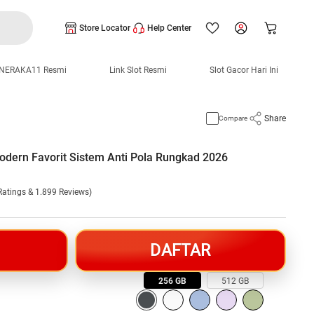
Store Locator
Help Center
NERAKA11 Resmi
Link Slot Resmi
Slot Gacor Hari Ini
Share
Compare
odern Favorit Sistem Anti Pola Rungkad 2026
Ratings & 1.899 Reviews)
DAFTAR
256 GB
512 GB