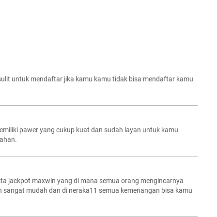
sulit untuk mendaftar jika kamu kamu tidak bisa mendaftar kamu
miliki pawer yang cukup kuat dan sudah layan untuk kamu
bahan.
esta jackpot maxwin yang di mana semua orang mengincarnya
n sangat mudah dan di neraka11 semua kemenangan bisa kamu