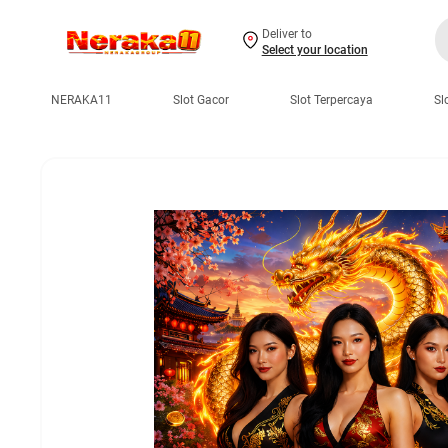
Deliver to
Select your location
NERAKA11
Slot Gacor
Slot Terpercaya
Sl