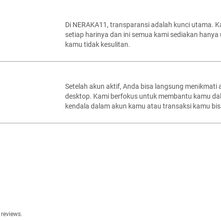
Di NERAKA11, transparansi adalah kunci utama. 
setiap harinya dan ini semua kami sediakan ha
kamu tidak kesulitan.
Setelah akun aktif, Anda bisa langsung menikmati 
desktop. Kami berfokus untuk membantu kamu da
kendala dalam akun kamu atau transaksi kamu bis
er stories, insights, and experiences shared in our reviews.