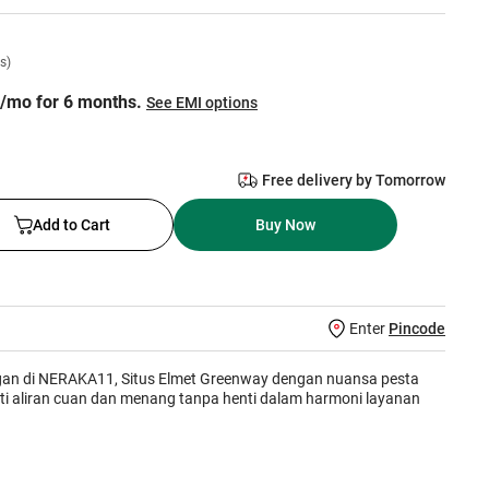
es)
1/mo for 6 months.
See EMI options
Free delivery by Tomorrow
Add to Cart
Buy Now
Enter
Pincode
gan di NERAKA11, Situs Elmet Greenway dengan nuansa pesta
ati aliran cuan dan menang tanpa henti dalam harmoni layanan