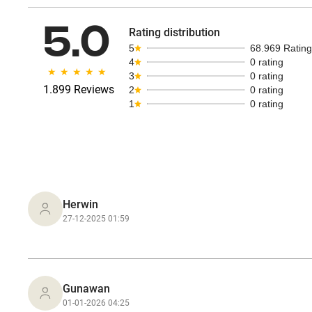
5.0
Rating distribution
5
68.969 Ratin
4
0 rating
3
0 rating
1.899 Reviews
2
0 rating
1
0 rating
Herwin
27-12-2025 01:59
Gunawan
01-01-2026 04:25