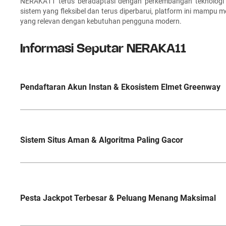
NERAKA11 terus beradaptasi dengan perkembangan teknologi digit
sistem yang fleksibel dan terus diperbarui, platform ini mampu 
yang relevan dengan kebutuhan pengguna modern.
Informasi Seputar NERAKA11
Pendaftaran Akun Instan & Ekosistem Elmet Greenway
Sistem Situs Aman & Algoritma Paling Gacor
Pesta Jackpot Terbesar & Peluang Menang Maksimal