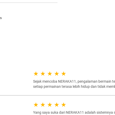
gs
Sejak mencoba NERAKA11, pengalaman bermain tera
setiap permainan terasa lebih hidup dan tidak m
Yang saya suka dari NERAKA11 adalah sistemnya sa